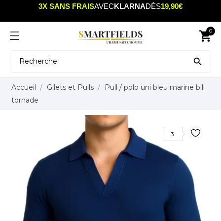
3X SANS FRAIS
AVEC
KLARNA
DÈS
19,90€
0
shopping_cart

Accueil
Gilets et Pulls
Pull / polo uni bleu marine bill
tornade
3