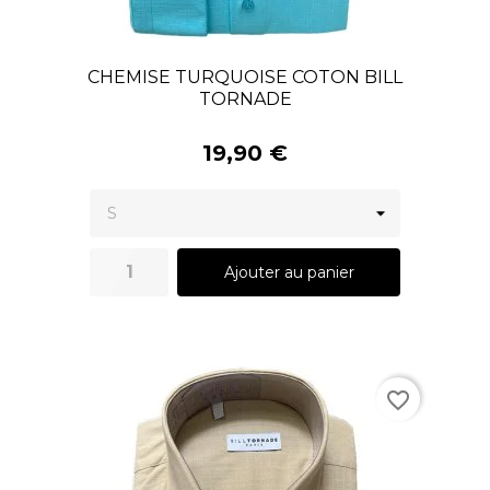
CHEMISE TURQUOISE COTON BILL
TORNADE
19,90 €
Ajouter au panier
favorite_border