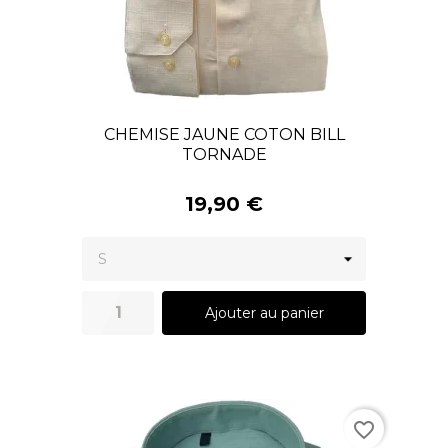
CHEMISE JAUNE COTON BILL
TORNADE
19,90 €
Ajouter au panier
favorite_border