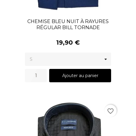
CHEMISE BLEU NUIT À RAYURES
RÉGULAR BILL TORNADE
19,90 €
Ajouter au panier
favorite_border