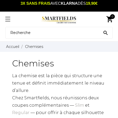
LIVRAISON OFFERTE
SUR TOUT LE SITE AVEC
MONDIAL RELAY À PARTIR DE
9,90€
0
shopping_cart

Accueil
Chemises
Chemises
La chemise est la pièce qui structure une
tenue et définit immédiatement le niveau
d’allure.
Chez Smartfields, nous réunissons deux
coupes complémentaires —
Slim
et
Regular
— pour offrir à chaque silhouette