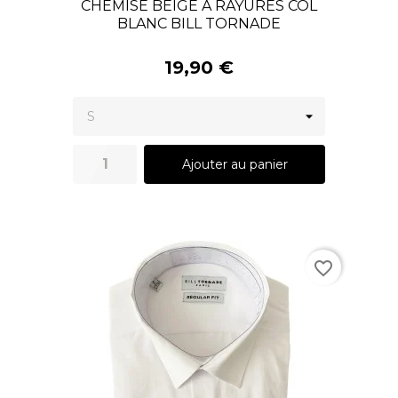
CHEMISE BEIGE À RAYURES COL
BLANC BILL TORNADE
19,90 €
Ajouter au panier
favorite_border