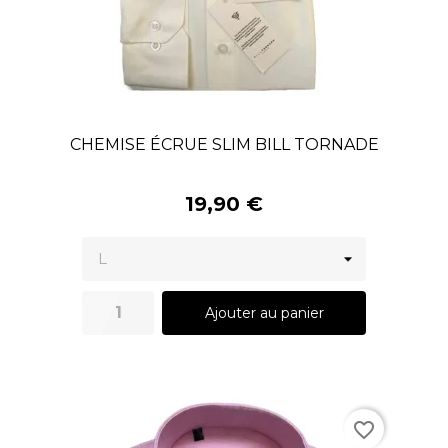
CHEMISE ÉCRUE SLIM BILL TORNADE
19,90 €
Ajouter au panier
favorite_border