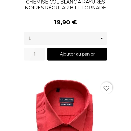
CHEMISE COL BLANC À RAYURES
NOIRES RÉGULAR BILL TORNADE
19,90 €
Ajouter au panier
favorite_border