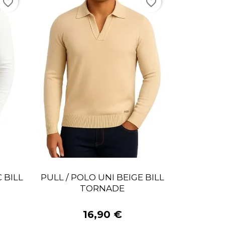
favorite_border
favorite_border
 BILL
PULL / POLO UNI BEIGE BILL
TORNADE
16,90 €