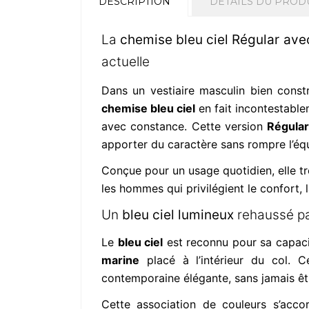
DESCRIPTION
DÉTAILS DU PROD
La
chemise bleu ciel Régular avec
actuelle
Dans un vestiaire masculin bien constr
chemise bleu ciel
en fait incontestablem
avec constance. Cette version
Régular
apporter du caractère sans rompre l’équ
Conçue pour un usage quotidien, elle tr
les hommes qui privilégient le confort, 
Un
bleu ciel lumineux
rehaussé p
Le
bleu ciel
est reconnu pour sa capacité
marine
placé à l’intérieur du col. C
contemporaine élégante, sans jamais êtr
Cette association de couleurs s’acc