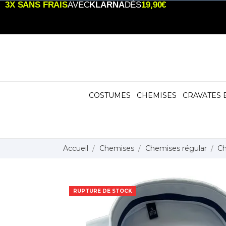
3X SANS FRAIS
AVEC
KLARNA
DÈS
19,90€
COSTUMES
CHEMISES
CRAVATES 
Accueil
Chemises
Chemises régular
Ch
RUPTURE DE STOCK