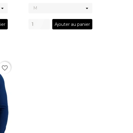
ier
Ajouter au panier
favorite_border