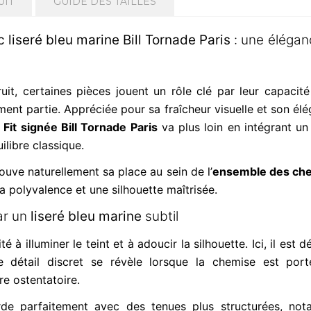
UIT
GUIDE DES TAILLES
 liseré bleu marine Bill Tornade Paris
: une élégan
uit, certaines pièces jouent un rôle clé par leur capacité 
ent partie. Appréciée pour sa fraîcheur visuelle et son élég
 Fit signée Bill Tornade Paris
va plus loin en intégrant u
ilibre classique.
ouve naturellement sa place au sein de l’
ensemble des che
la polyvalence et une silhouette maîtrisée.
ar un
liseré bleu marine
subtil
 à illuminer le teint et à adoucir la silhouette. Ici, il est
e détail discret se révèle lorsque la chemise est por
e ostentatoire.
orde parfaitement avec des tenues plus structurées, no