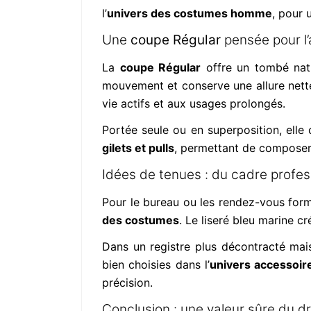
l’
univers des costumes homme
, pour 
Une
coupe Régular
pensée pour l’
La
coupe Régular
offre un tombé natur
mouvement et conserve une allure nette
vie actifs et aux usages prolongés.
Portée seule ou en superposition, elle 
gilets et pulls
, permettant de composer 
Idées de tenues : du cadre profes
Pour le bureau ou les rendez-vous form
des costumes
. Le liseré bleu marine 
Dans un registre plus décontracté mais
bien choisies dans l’
univers accessoir
précision.
Conclusion : une valeur sûre du 