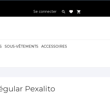
Se connecter

shopping_cart
S
SOUS-VÊTEMENTS
ACCESSOIRES

égular Pexalito