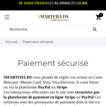
3X SANS FRAIS
AVEC
KLARNA
DÈS
19,90€
0
shopping_cart

Accueil
Paiement sécurisé
Paiement sécurisé
SMARTFIELDS
vous permet de régler vos achats en Carte
Bancaire, Master Card, Visa, Visa Electron, E-carte bleue
ou via la plateforme
PayPal
ou
Stripe
.
Les transactions effectuées sur le site sont
sécurisées par
la plateforme de paiement en ligne Stripe
ou
PayPal
Ces
solutions sont des prestataires de paiement dont le but est