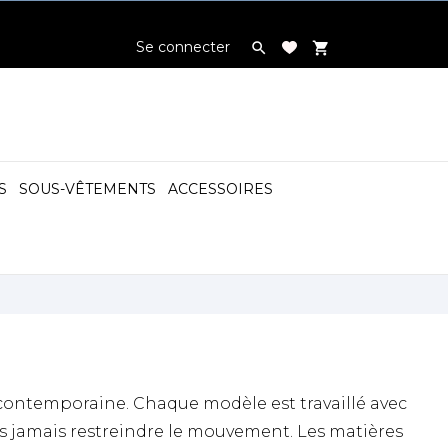
Se connecter

shopping_cart
S
SOUS-VÊTEMENTS
ACCESSOIRES

 contemporaine. Chaque modèle est travaillé avec
ans jamais restreindre le mouvement. Les matières