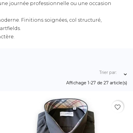
une journée professionnelle ou une occasion
oderne. Finitions soignées, col structuré,
rtfields.
ctère.
Trier par:

Affichage 1-27 de 27 article(s)
favorite_border