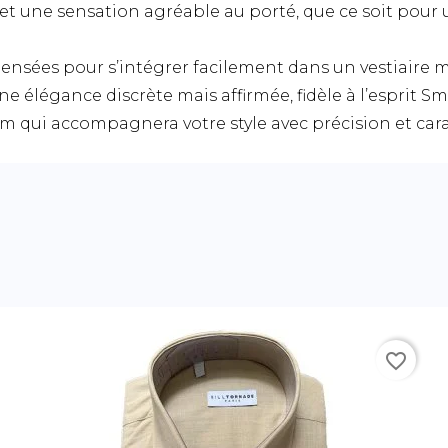
t une sensation agréable au porté, que ce soit pour 
ensées pour s’intégrer facilement dans un vestiaire m
 élégance discrète mais affirmée, fidèle à l’esprit Sma
im qui accompagnera votre style avec précision et cara
favorite_border