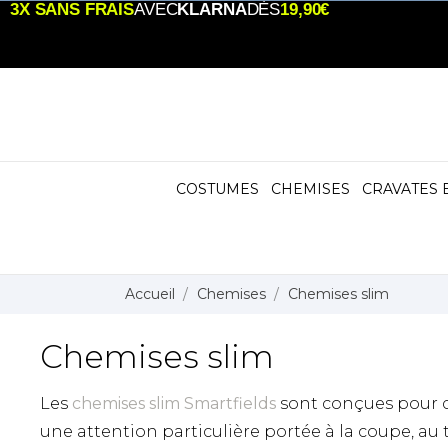
3X SANS FRAIS
AVEC
KLARNA
DÈS
19,90€
COSTUMES
CHEMISES
CRAVATES 
Accueil
Chemises
Chemises slim
Chemises slim
Les
chemises slim Smartfields
sont conçues pour c
une attention particulière portée à la coupe, au 