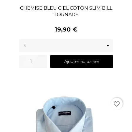
CHEMISE BLEU CIEL COTON SLIM BILL
TORNADE
19,90 €
Ajouter au panier
favorite_border