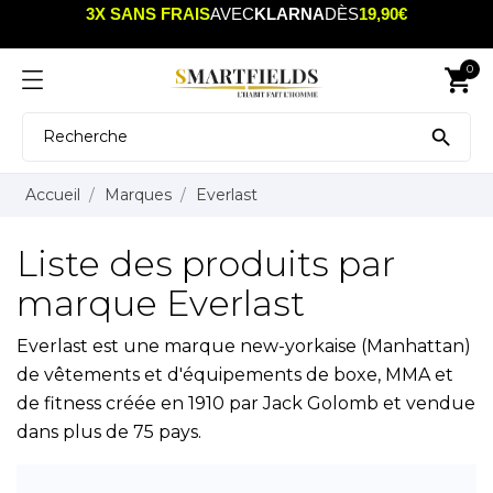
3X SANS FRAIS
AVEC
KLARNA
DÈS
19,90€
0
shopping_cart

Accueil
Marques
Everlast
Liste des produits par
marque Everlast
Everlast est une marque new-yorkaise (Manhattan)
de vêtements et d'équipements de boxe, MMA et
de fitness créée en 1910 par Jack Golomb et vendue
dans plus de 75 pays.