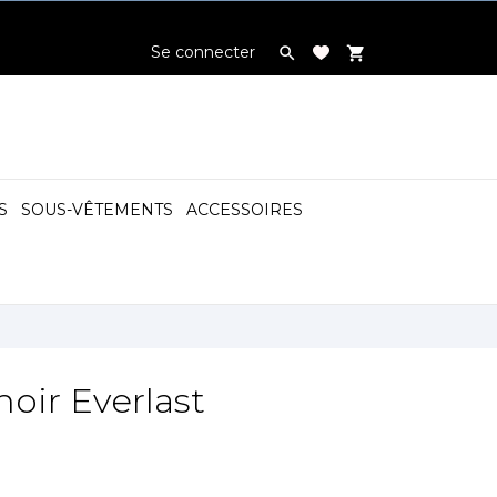
Se connecter

shopping_cart
S
SOUS-VÊTEMENTS
ACCESSOIRES

noir Everlast