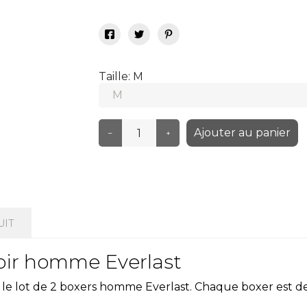
Taille: M
Ajouter au panier
–
+
UIT
noir homme Everlast
c le lot de 2 boxers homme Everlast. Chaque boxer est de