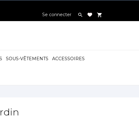
Se connecter

shopping_cart
S
SOUS-VÊTEMENTS
ACCESSOIRES

ardin