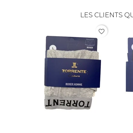
LES CLIENTS Q
favorite_border