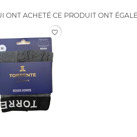
UI ONT ACHETÉ CE PRODUIT ONT ÉGAL
favorite_border