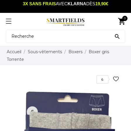
3X SANS FRAIS
AVEC
KLARNA
DÈS
19,90€
0
shopping_cart

Accueil
Sous-vêtements
Boxers
Boxer gris
Torrente
6