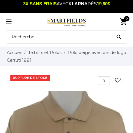
3X SANS FRAIS
AVEC
KLARNA
DÈS
19,90€
0
shopping_cart

Accueil
T-shirts et Polos
Polo beige avec bande logo
Cerruti 1881
RUPTURE DE STOCK
0