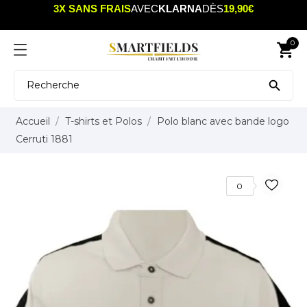
3X SANS FRAIS
AVEC
KLARNA
DÈS
19,90€
0
shopping_cart

Accueil
T-shirts et Polos
Polo blanc avec bande logo
Cerruti 1881
0