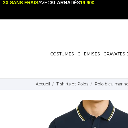
3X SANS FRAIS
AVEC
KLARNA
DÈS
19,90€
COSTUMES
CHEMISES
CRAVATES 
Accueil
T-shirts et Polos
Polo bleu marin