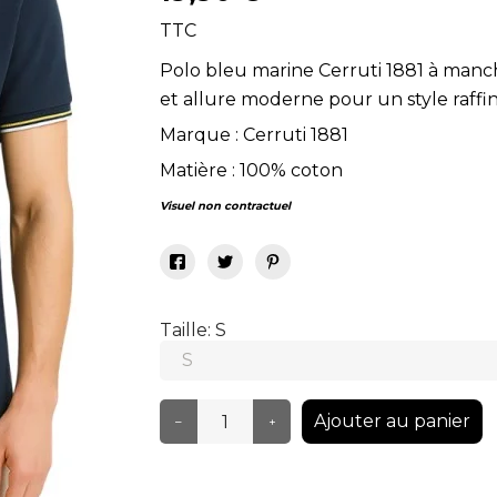
TTC
Polo bleu marine Cerruti 1881 à manch
et allure moderne pour un style raffi
Marque : Cerruti 1881
Matière : 100% coton
Visuel non contractuel
Taille: S
Ajouter au panier
–
+