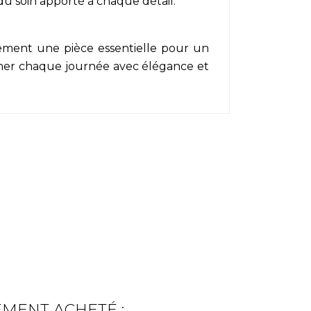
u soin apporté à chaque détail.
idement une pièce essentielle pour un
agner chaque journée avec élégance et
EMENT ACHETÉ :