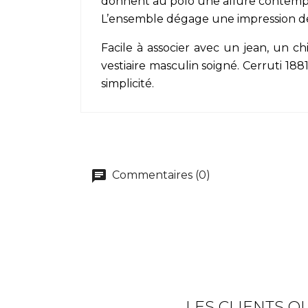
donnent au polo une allure contempor
L’ensemble dégage une impression de 
Facile à associer avec un jean, un c
vestiaire masculin soigné. Cerruti 1
simplicité.
Commentaires (0)
LES CLIENTS Q