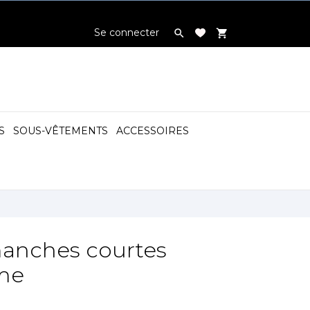
Se connecter

shopping_cart
S
SOUS-VÊTEMENTS
ACCESSOIRES

manches courtes
mme