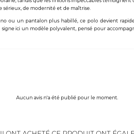
aine, tandis que les finitions impeccables témoignent d
sérieux, de modernité et de maîtrise.
hino ou un pantalon plus habillé, ce polo devient rap
881 signe ici un modèle polyvalent, pensé pour accomp
Aucun avis n'a été publié pour le moment.
UI ONT ACHETÉ CE PRODUIT ONT ÉGAL