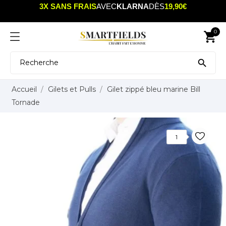
3X SANS FRAIS
AVEC
KLARNA
DÈS
19,90€
0
shopping_cart

Accueil
Gilets et Pulls
Gilet zippé bleu marine Bill
Tornade
1