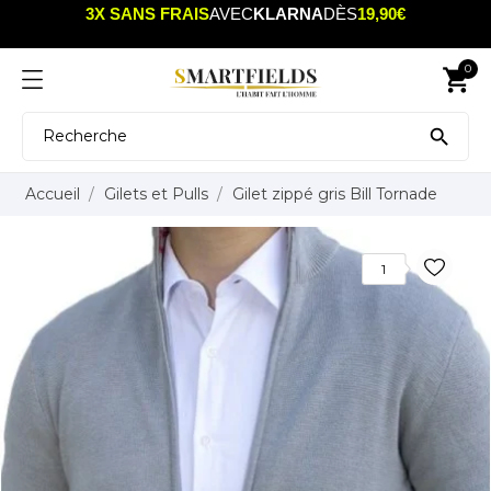
3X SANS FRAIS
AVEC
KLARNA
DÈS
19,90€
0
shopping_cart

Accueil
Gilets et Pulls
Gilet zippé gris Bill Tornade
1