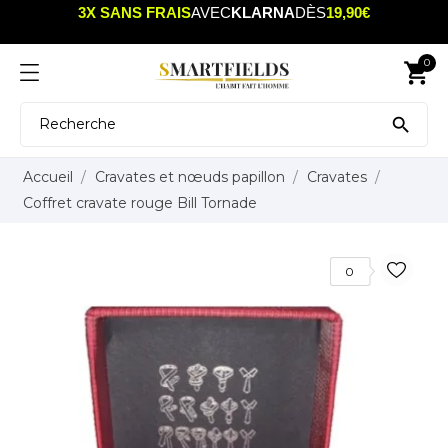
3X SANS FRAIS
AVEC
KLARNA
DÈS
19,90€
0
shopping_cart

Accueil
Cravates et nœuds papillon
Cravates
Coffret cravate rouge Bill Tornade
0