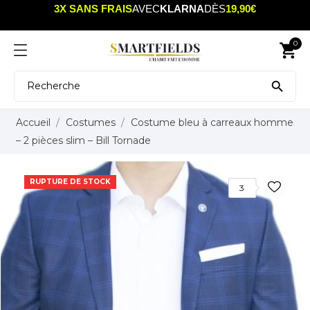
3X SANS FRAIS
AVEC
KLARNA
DÈS
19,90€
0
shopping_cart

Accueil
Costumes
Costume bleu à carreaux homme
– 2 pièces slim – Bill Tornade
RUPTURE DE STOCK
3