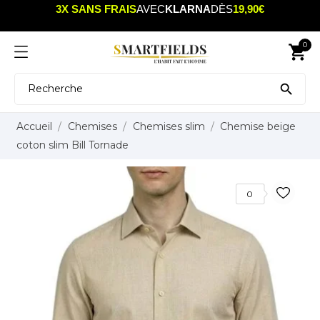
3X SANS FRAIS
AVEC
KLARNA
DÈS
19,90€
0
shopping_cart

Accueil
Chemises
Chemises slim
Chemise beige
coton slim Bill Tornade
0