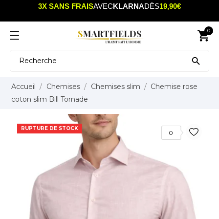
3X SANS FRAIS
AVEC
KLARNA
DÈS
19,90€
0
shopping_cart

Accueil
Chemises
Chemises slim
Chemise rose
coton slim Bill Tornade
RUPTURE DE STOCK
0