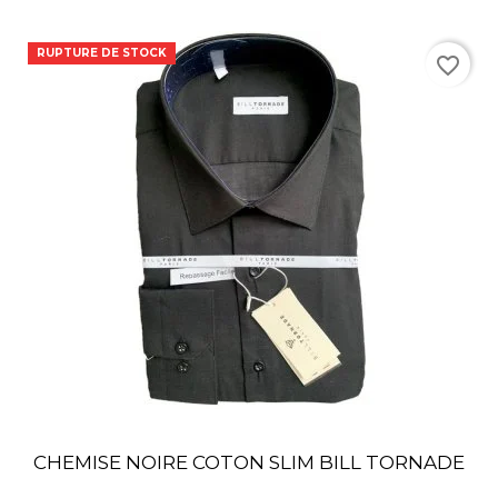
RUPTURE DE STOCK
favorite_border
CHEMISE NOIRE COTON SLIM BILL TORNADE