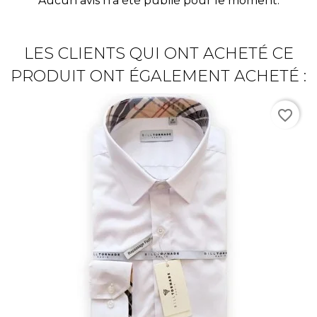
Aucun avis n'a été publié pour le moment.
LES CLIENTS QUI ONT ACHETÉ CE
PRODUIT ONT ÉGALEMENT ACHETÉ :
favorite_border