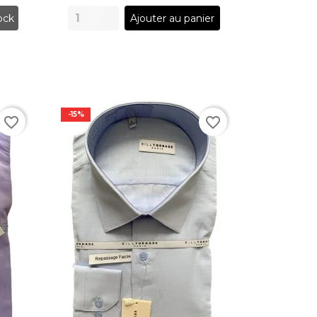
ock
Ajouter au panier
-15%
favorite_border
favorite_border