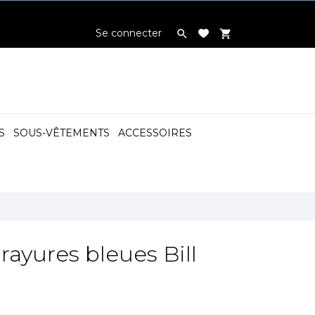
Se connecter

shopping_cart
S
SOUS-VÊTEMENTS
ACCESSOIRES

ayures bleues Bill