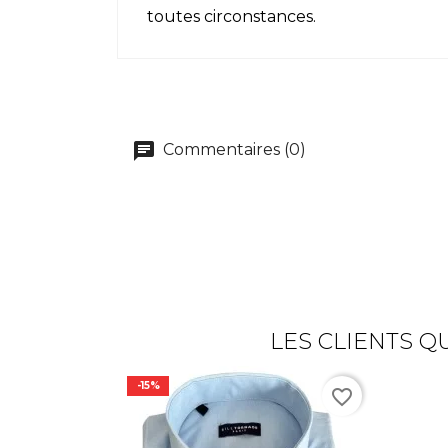
toutes circonstances.
Commentaires (0)
LES CLIENTS Q
-15%
favorite_border