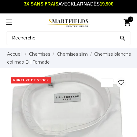
3X SANS FRAIS
AVEC
KLARNA
DÈS
19,90€
0
shopping_cart

Accueil
Chemises
Chemises slim
Chemise blanche
col mao Bill Tornade
RUPTURE DE STOCK
1