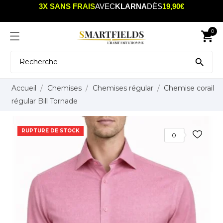
3X SANS FRAIS
AVEC
KLARNA
DÈS
19,90€
0
shopping_cart

Accueil
Chemises
Chemises régular
Chemise corail
régular Bill Tornade
RUPTURE DE STOCK
0