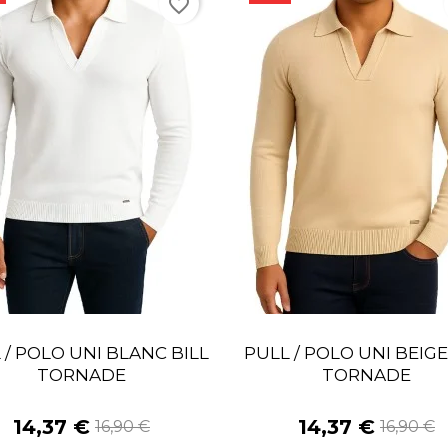
favorite_border
 / POLO UNI BLANC BILL
PULL / POLO UNI BEIGE
TORNADE
TORNADE
14,37 €
14,37 €
16,90 €
16,90 €