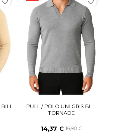
favorite_border
favorite_border
 BILL
PULL / POLO UNI GRIS BILL
TORNADE
14,37 €
16,90 €