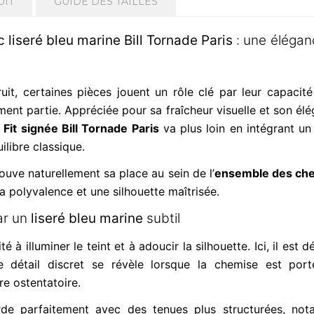
UIT
GUIDE DES TAILLES
 liseré bleu marine Bill Tornade Paris
: une élégan
uit, certaines pièces jouent un rôle clé par leur capacité 
ent partie. Appréciée pour sa fraîcheur visuelle et son élég
 Fit signée Bill Tornade Paris
va plus loin en intégrant u
ilibre classique.
ouve naturellement sa place au sein de l’
ensemble des che
la polyvalence et une silhouette maîtrisée.
ar un
liseré bleu marine
subtil
 à illuminer le teint et à adoucir la silhouette. Ici, il est
e détail discret se révèle lorsque la chemise est por
e ostentatoire.
orde parfaitement avec des tenues plus structurées, no