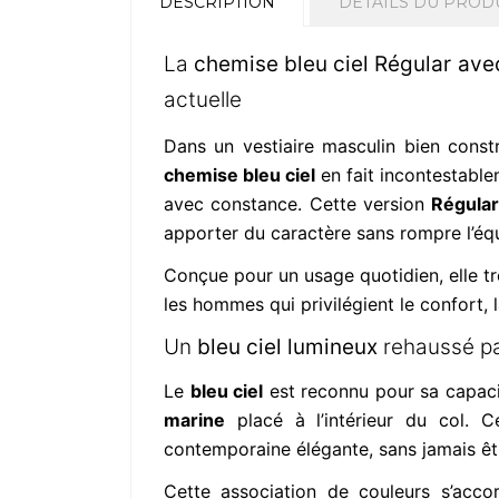
DESCRIPTION
DÉTAILS DU PROD
La
chemise bleu ciel Régular avec
actuelle
Dans un vestiaire masculin bien constr
chemise bleu ciel
en fait incontestablem
avec constance. Cette version
Régular
apporter du caractère sans rompre l’équ
Conçue pour un usage quotidien, elle tr
les hommes qui privilégient le confort, 
Un
bleu ciel lumineux
rehaussé p
Le
bleu ciel
est reconnu pour sa capacité
marine
placé à l’intérieur du col. C
contemporaine élégante, sans jamais êtr
Cette association de couleurs s’acc