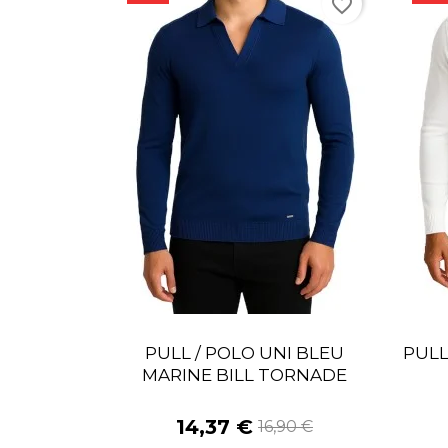
favorite_border
PULL / POLO UNI BLEU
PULL
MARINE BILL TORNADE
14,37 €
16,90 €