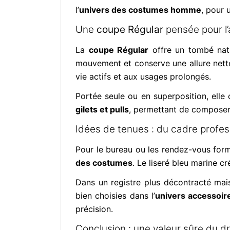
l’
univers des costumes homme
, pour 
Une
coupe Régular
pensée pour l’
La
coupe Régular
offre un tombé natur
mouvement et conserve une allure nette
vie actifs et aux usages prolongés.
Portée seule ou en superposition, elle 
gilets et pulls
, permettant de composer 
Idées de tenues : du cadre profes
Pour le bureau ou les rendez-vous form
des costumes
. Le liseré bleu marine 
Dans un registre plus décontracté mais
bien choisies dans l’
univers accessoir
précision.
Conclusion : une valeur sûre du 