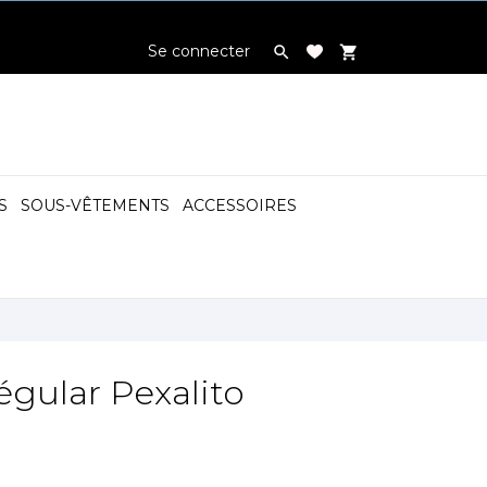
Se connecter

shopping_cart
S
SOUS-VÊTEMENTS
ACCESSOIRES

égular Pexalito