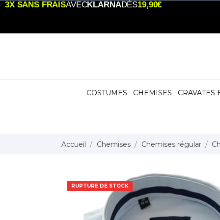
3X SANS FRAIS
AVEC
KLARNA
DÈS
19,90€
COSTUMES
CHEMISES
CRAVATES 
Accueil
Chemises
Chemises régular
Ch
RUPTURE DE STOCK