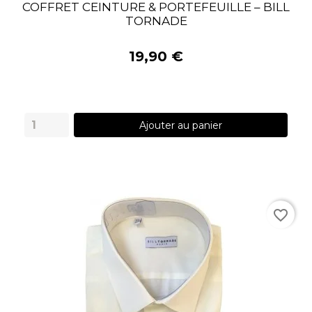
COFFRET CEINTURE & PORTEFEUILLE – BILL
TORNADE
19,90 €
Ajouter au panier
favorite_border