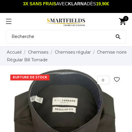
3X SANS FRAIS
AVEC
KLARNA
DÈS
19,90€
0
shopping_cart

Accueil
Chemises
Chemises régular
Chemise noire
Régular Bill Tornade
RUPTURE DE STOCK
0