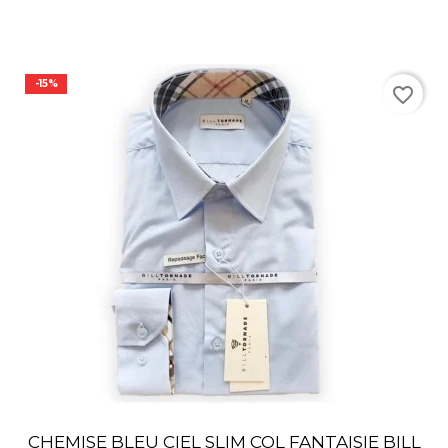
-15%
favorite_border
CHEMISE BLEU CIEL SLIM COL FANTAISIE BILL