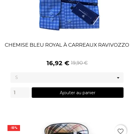
CHEMISE BLEU ROYAL À CARREAUX RAVIVOZZO
16,92 €
19,90 €
Ajouter au panier
-15%
favorite_border