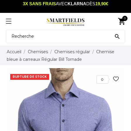
3X SANS FRAIS
AVEC
KLARNA
DÈS
19,90€
0
shopping_cart

Accueil
Chemises
Chemises régular
Chemise
bleue à carreaux Régular Bill Tornade
RUPTURE DE STOCK
0