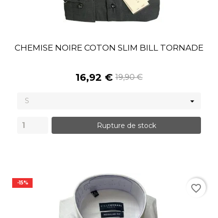
CHEMISE NOIRE COTON SLIM BILL TORNADE
16,92 €
19,90 €
Rupture de stock
-15%
favorite_border