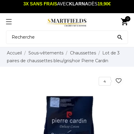
3X SANS FRAIS
AVEC
KLARNA
DÈS
19,90€
0
shopping_cart

Accueil
Sous-vêtements
Chaussettes
Lot de 3
paires de chaussettes bleu/gris/noir Pierre Cardin
4