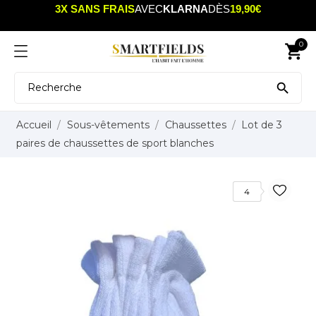
3X SANS FRAIS
AVEC
KLARNA
DÈS
19,90€
0
shopping_cart

Accueil
Sous-vêtements
Chaussettes
Lot de 3
paires de chaussettes de sport blanches
4