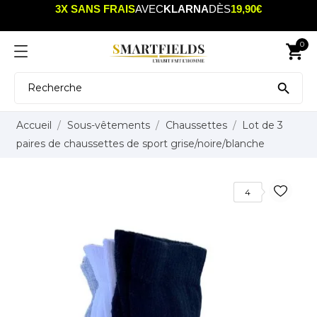
3X SANS FRAIS
AVEC
KLARNA
DÈS
19,90€
0
shopping_cart

Accueil
Sous-vêtements
Chaussettes
Lot de 3
paires de chaussettes de sport grise/noire/blanche
4