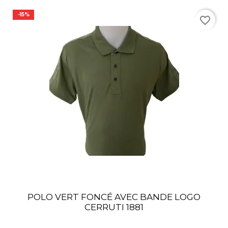
-15%
favorite_border
POLO VERT FONCÉ AVEC BANDE LOGO
CERRUTI 1881