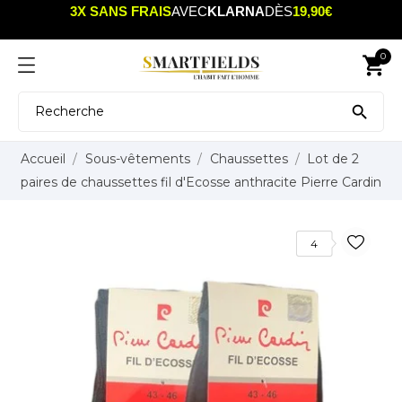
3X SANS FRAIS
AVEC
KLARNA
DÈS
19,90€
0
shopping_cart

Accueil
Sous-vêtements
Chaussettes
Lot de 2
paires de chaussettes fil d'Ecosse anthracite Pierre Cardin
4