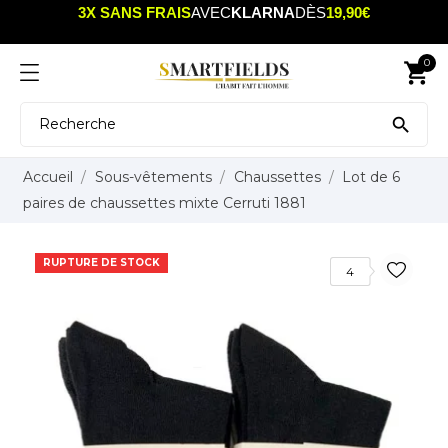
3X SANS FRAIS
AVEC
KLARNA
DÈS
19,90€
0
shopping_cart

Accueil
Sous-vêtements
Chaussettes
Lot de 6
paires de chaussettes mixte Cerruti 1881
RUPTURE DE STOCK
4