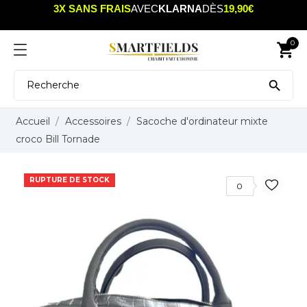
3X SANS FRAIS
AVEC
KLARNA
DÈS
19,90€
0
shopping_cart

Accueil
Accessoires
Sacoche d'ordinateur mixte
croco Bill Tornade
RUPTURE DE STOCK
0