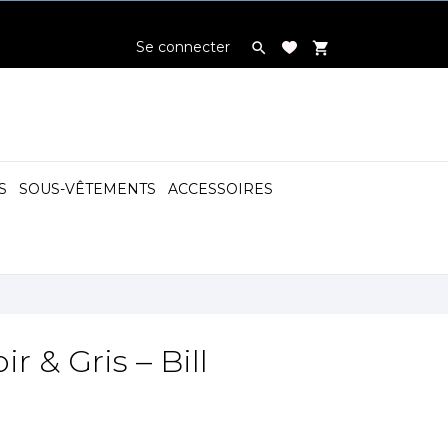
Se connecter

shopping_cart
S
SOUS-VÊTEMENTS
ACCESSOIRES

r & Gris – Bill