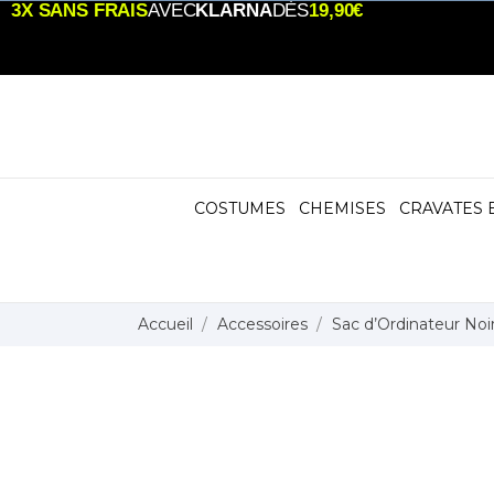
3X SANS FRAIS
AVEC
KLARNA
DÈS
19,90€
COSTUMES
CHEMISES
CRAVATES 
Accueil
Accessoires
Sac d’Ordinateur Noir 