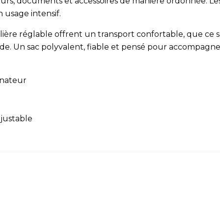
rs, documents et accessoires de manière ordonnée. Les
usage intensif.
ière réglable offrent un transport confortable, que ce s
. Un sac polyvalent, fiable et pensé pour accompagner 
inateur
ajustable