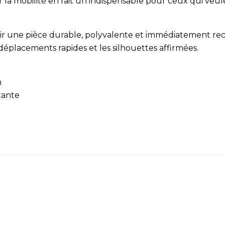
a mobilité en fait un indispensable pour ceux qui veulen
frir une pièce durable, polyvalente et immédiatement re
déplacements rapides et les silhouettes affirmées.
m
stante