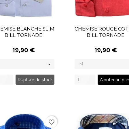
EMISE BLANCHE SLIM
CHEMISE ROUGE CO
BILL TORNADE
BILL TORNADE
19,90 €
19,90 €
Rupture de stock
Ajouter au pan
favorite_border