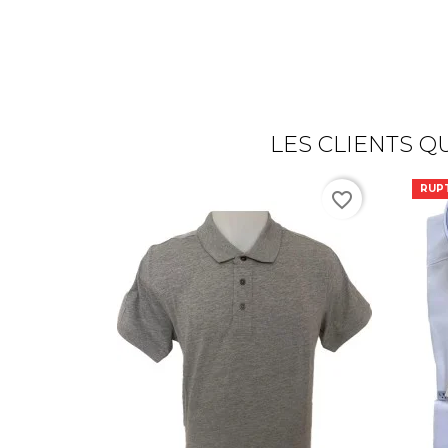
LES CLIENTS Q
RUP
favorite_border