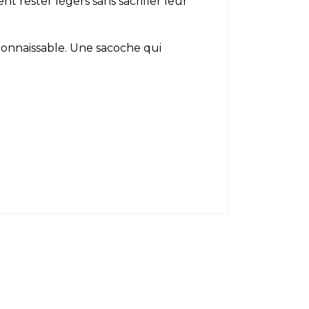
t rester légers sans sacrifier leur
connaissable. Une sacoche qui