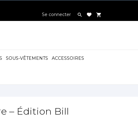
Se connecter

shopping_cart
S
SOUS-VÊTEMENTS
ACCESSOIRES

 – Édition Bill