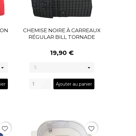
TON
CHEMISE NOIRE À CARREAUX
RÉGULAR BILL TORNADE
19,90 €
ier
Ajouter au panier
favorite_border
favorite_border